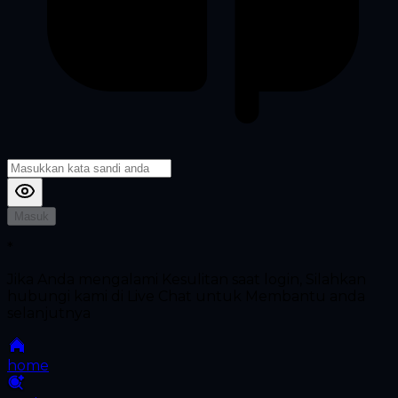
Masuk
*
Jika Anda mengalami Kesulitan saat login, Silahkan
hubungi kami di Live Chat untuk Membantu anda
selanjutnya
home