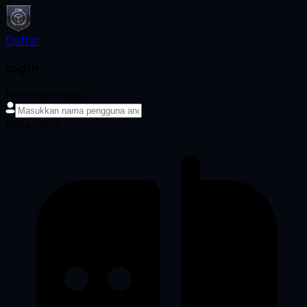
Daftar
login
Nama pengguna
Kata sandi