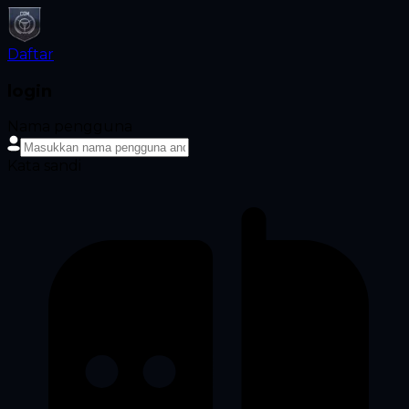
Daftar
login
Nama pengguna
Kata sandi