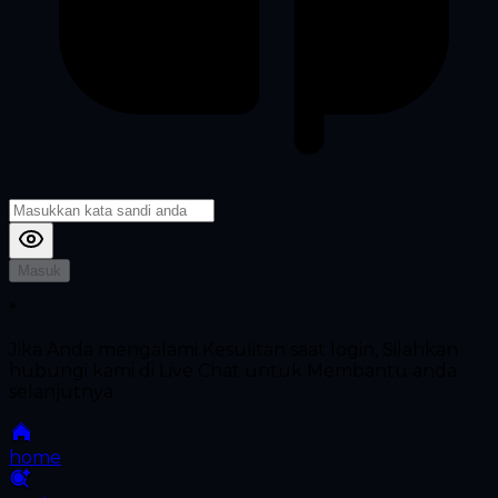
Masuk
*
Jika Anda mengalami Kesulitan saat login, Silahkan
hubungi kami di Live Chat untuk Membantu anda
selanjutnya
home