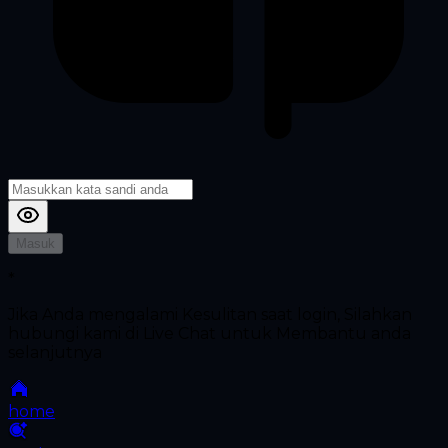
Masuk
*
Jika Anda mengalami Kesulitan saat login, Silahkan
hubungi kami di Live Chat untuk Membantu anda
selanjutnya
home