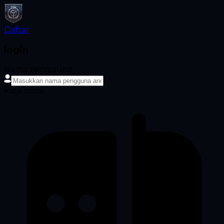
Daftar
login
Nama pengguna
Kata sandi