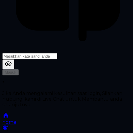
Masuk
*
Jika Anda mengalami Kesulitan saat login, Silahkan
hubungi kami di Live Chat untuk Membantu anda
selanjutnya
home