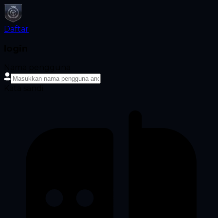
Daftar
login
Nama pengguna
Kata sandi