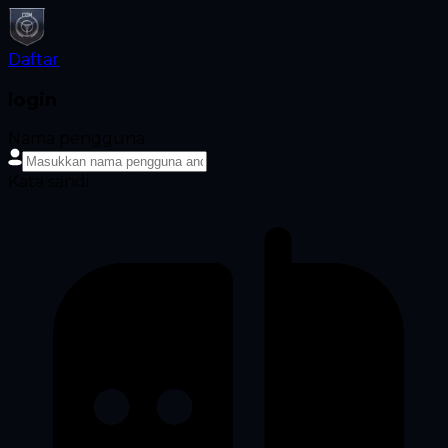
Daftar
login
Nama pengguna
Kata sandi