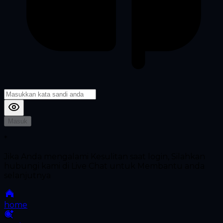
Masuk
*
Jika Anda mengalami Kesulitan saat login, Silahkan
hubungi kami di Live Chat untuk Membantu anda
selanjutnya
home