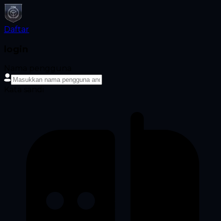
Daftar
login
Nama pengguna
Kata sandi