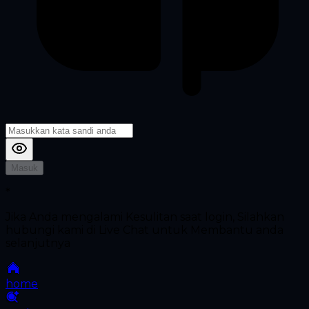
Masuk
*
Jika Anda mengalami Kesulitan saat login, Silahkan
hubungi kami di Live Chat untuk Membantu anda
selanjutnya
home