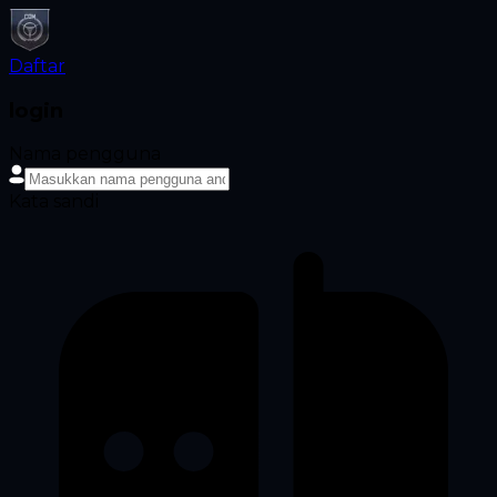
Daftar
login
Nama pengguna
Kata sandi