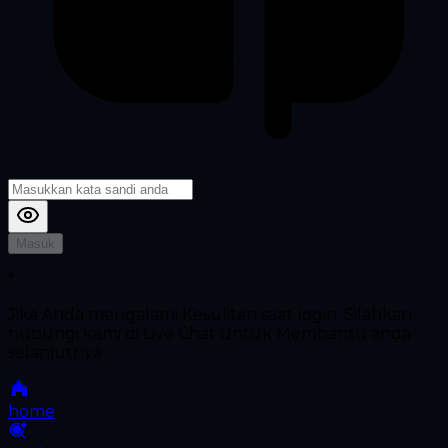
Masuk
*
Jika Anda mengalami Kesulitan saat login, Silahkan
hubungi kami di Live Chat untuk Membantu anda
selanjutnya
home