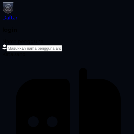
Daftar
login
Nama pengguna
Kata sandi