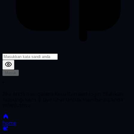
Masuk
*
Jika Anda mengalami Kesulitan saat login, Silahkan
hubungi kami di Live Chat untuk Membantu anda
selanjutnya
home