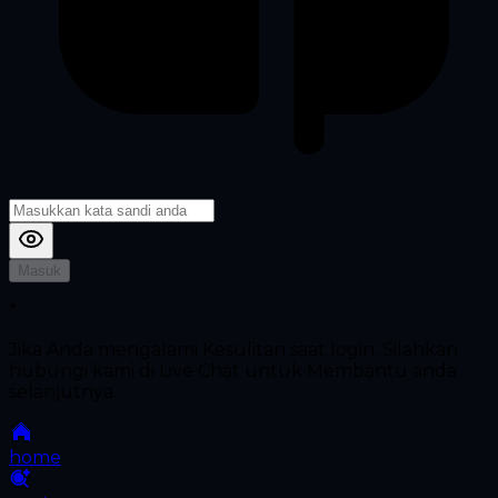
Masuk
*
Jika Anda mengalami Kesulitan saat login, Silahkan
hubungi kami di Live Chat untuk Membantu anda
selanjutnya
home