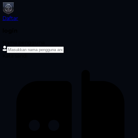
Daftar
login
Nama pengguna
Kata sandi