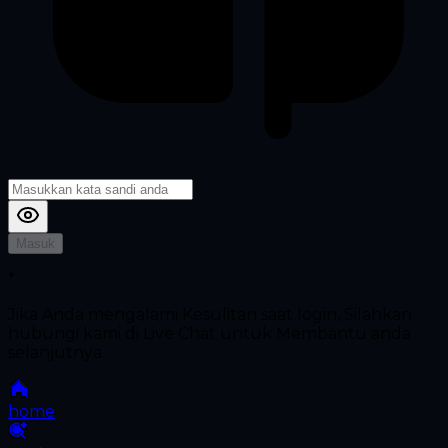
Masuk
*
Jika Anda mengalami Kesulitan saat login, Silahkan
hubungi kami di Live Chat untuk Membantu anda
selanjutnya
home