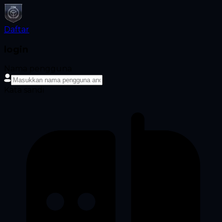
Daftar
login
Nama pengguna
Kata sandi