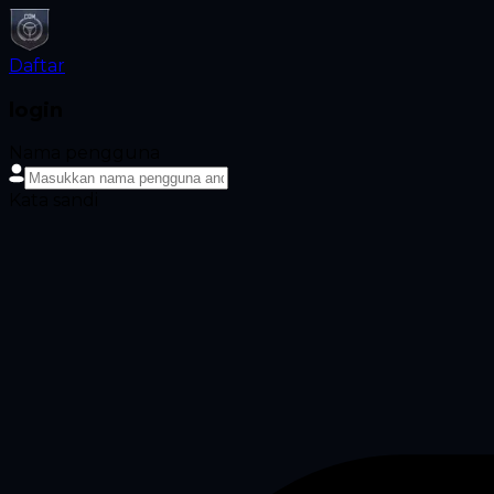
Daftar
login
Nama pengguna
Kata sandi