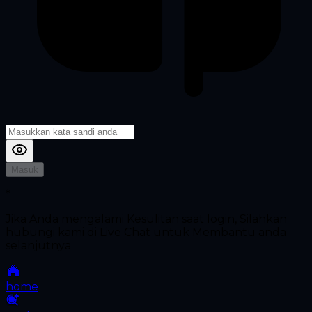
Masuk
*
Jika Anda mengalami Kesulitan saat login, Silahkan
hubungi kami di Live Chat untuk Membantu anda
selanjutnya
home