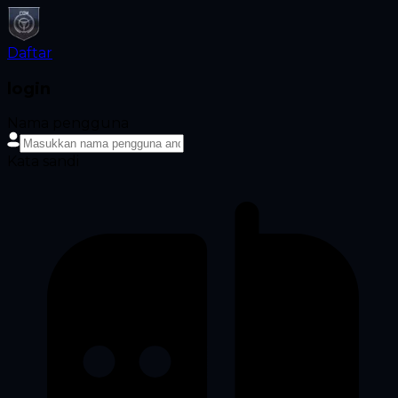
Daftar
login
Nama pengguna
Kata sandi