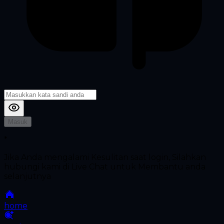
Masuk
*
Jika Anda mengalami Kesulitan saat login, Silahkan
hubungi kami di Live Chat untuk Membantu anda
selanjutnya
home