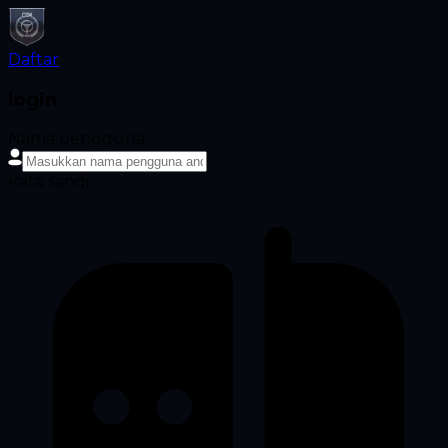
Daftar
login
Nama pengguna
Kata sandi