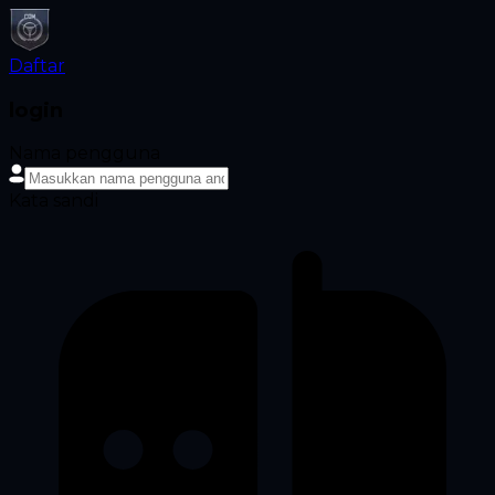
Daftar
login
Nama pengguna
Kata sandi