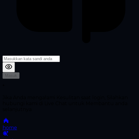
Masuk
*
Jika Anda mengalami Kesulitan saat login, Silahkan
hubungi kami di Live Chat untuk Membantu anda
selanjutnya
home