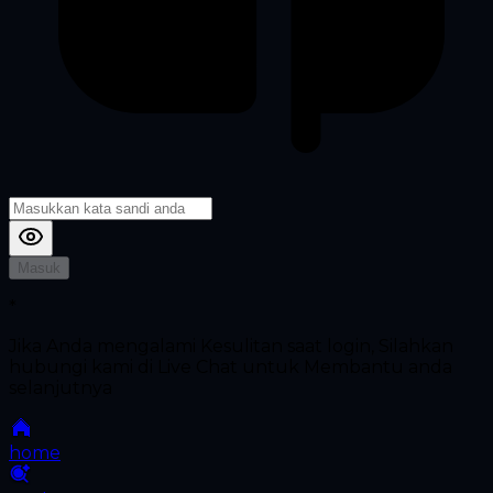
Masuk
*
Jika Anda mengalami Kesulitan saat login, Silahkan
hubungi kami di Live Chat untuk Membantu anda
selanjutnya
home