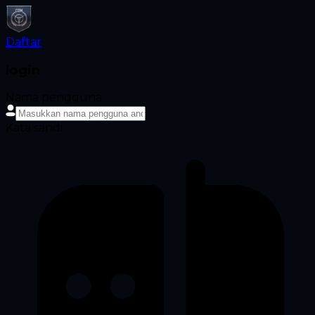
Daftar
login
Nama pengguna
Kata sandi