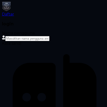
Daftar
login
Nama pengguna
Kata sandi