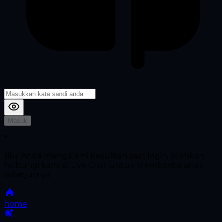
Masuk
*
Jika Anda mengalami Kesulitan saat login, Silahkan
hubungi kami di Live Chat untuk Membantu anda
selanjutnya
home