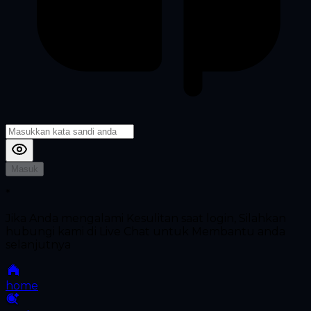
Masuk
*
Jika Anda mengalami Kesulitan saat login, Silahkan
hubungi kami di Live Chat untuk Membantu anda
selanjutnya
home