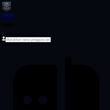
Daftar
login
Nama pengguna
Kata sandi