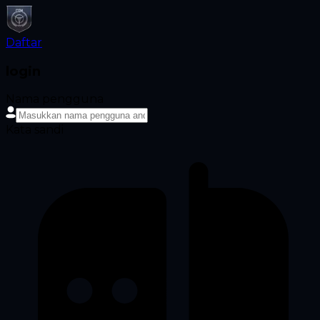
Daftar
login
Nama pengguna
Kata sandi