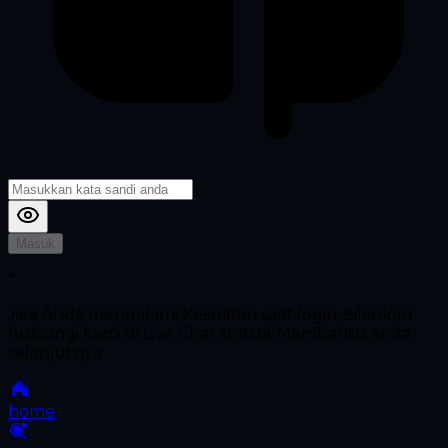
Masuk
*
Jika Anda mengalami Kesulitan saat login, Silahkan
hubungi kami di Live Chat untuk Membantu anda
selanjutnya
home