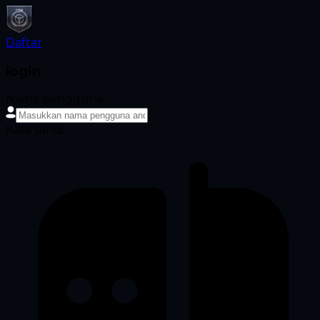
Daftar
login
Nama pengguna
Kata sandi