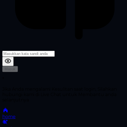
Masuk
*
Jika Anda mengalami Kesulitan saat login, Silahkan
hubungi kami di Live Chat untuk Membantu anda
selanjutnya
home