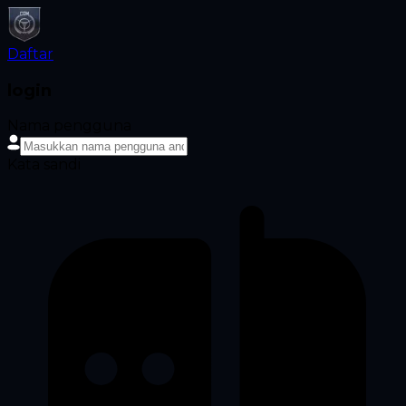
Daftar
login
Nama pengguna
Kata sandi