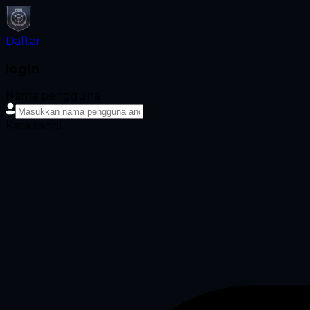
Daftar
login
Nama pengguna
Kata sandi