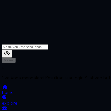
Masuk
*
Jika Anda mengalami Kesulitan saat login, Silahkan h
home
explore