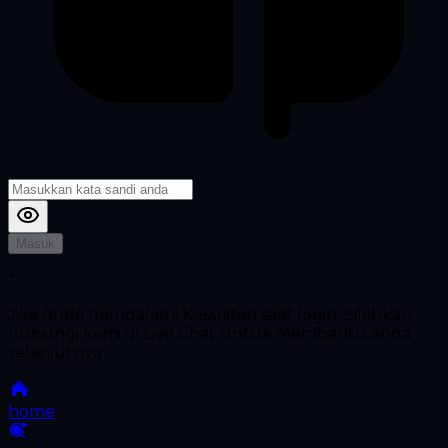
Masuk
*
Jika Anda mengalami Kesulitan saat login, Silahkan
hubungi kami di Live Chat untuk Membantu anda
selanjutnya
home