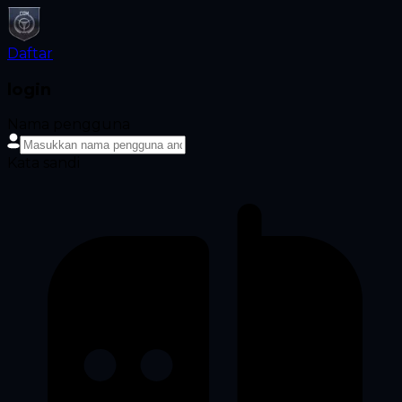
Daftar
login
Nama pengguna
Kata sandi