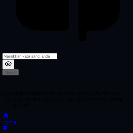
Masuk
*
Jika Anda mengalami Kesulitan saat login, Silahkan
hubungi kami di Live Chat untuk Membantu anda
selanjutnya
home