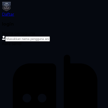
Daftar
login
Nama pengguna
Kata sandi