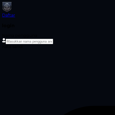
Daftar
login
Nama pengguna
Kata sandi