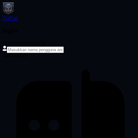
Daftar
login
Nama pengguna
Kata sandi