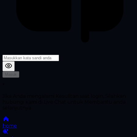
Masuk
*
Jika Anda mengalami Kesulitan saat login, Silahkan
hubungi kami di Live Chat untuk Membantu anda
selanjutnya
home