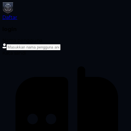
Daftar
login
Nama pengguna
Kata sandi