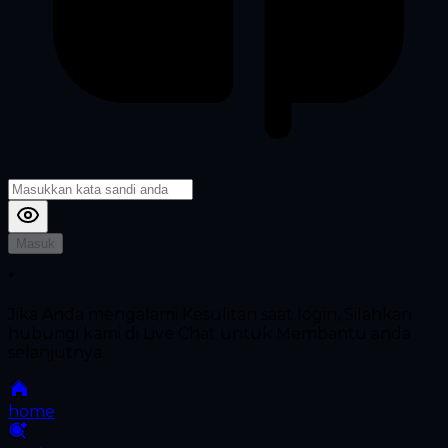
Masuk
*
Jika Anda mengalami Kesulitan saat login, Silahkan
hubungi kami di Live Chat untuk Membantu anda
selanjutnya
home