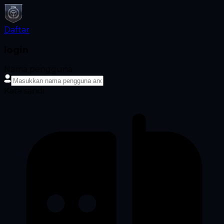
Daftar
login
Nama pengguna
Kata sandi