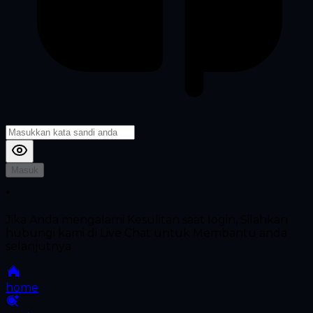
Masuk
*
Jika Anda mengalami Kesulitan saat login, Silahkan
hubungi kami di Live Chat untuk Membantu anda
selanjutnya
home