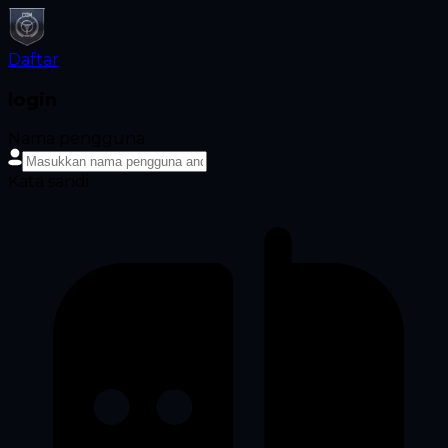
Daftar
login
Nama pengguna
Kata sandi