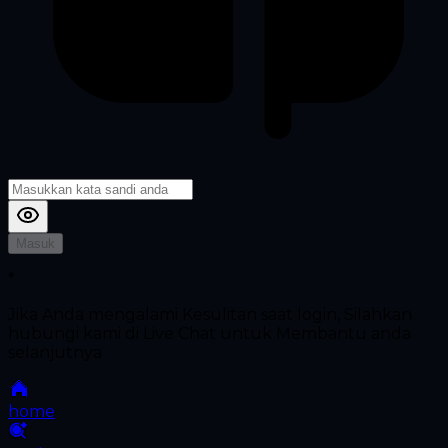
Masuk
*
Jika Anda mengalami Kesulitan saat login, Silahkan
hubungi kami di Live Chat untuk Membantu anda
selanjutnya
home