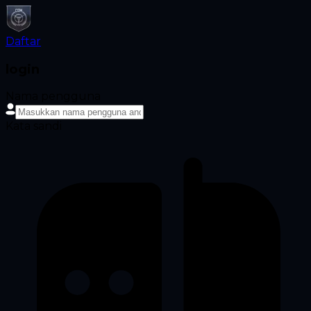
Daftar
login
Nama pengguna
Kata sandi