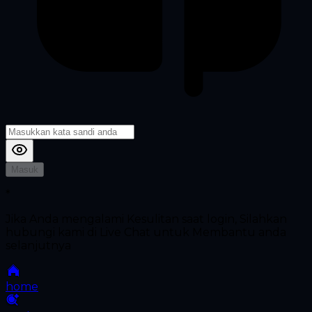
Masuk
*
Jika Anda mengalami Kesulitan saat login, Silahkan
hubungi kami di Live Chat untuk Membantu anda
selanjutnya
home