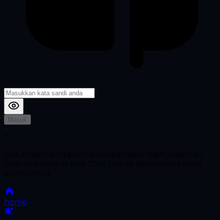
Masuk
*
Jika Anda mengalami Kesulitan saat login, Silahkan
hubungi kami di Live Chat untuk Membantu anda
selanjutnya
home