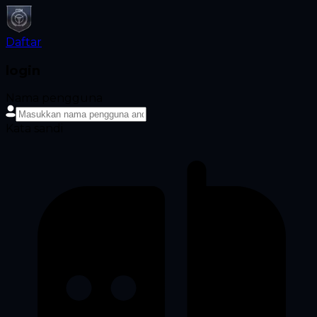
Daftar
login
Nama pengguna
Kata sandi