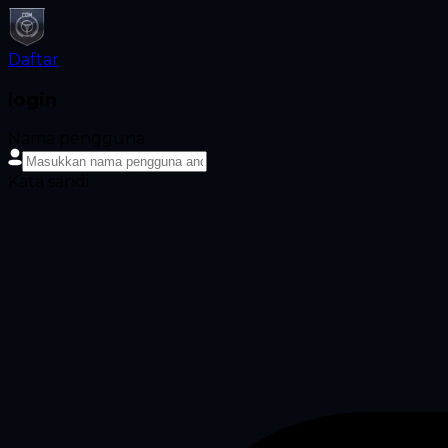
Daftar
login
Nama pengguna
Kata sandi