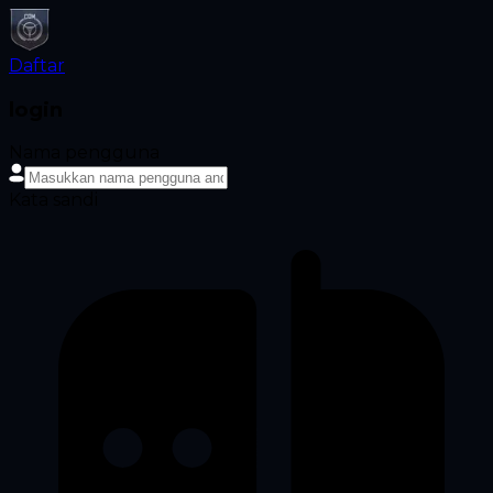
Daftar
login
Nama pengguna
Kata sandi