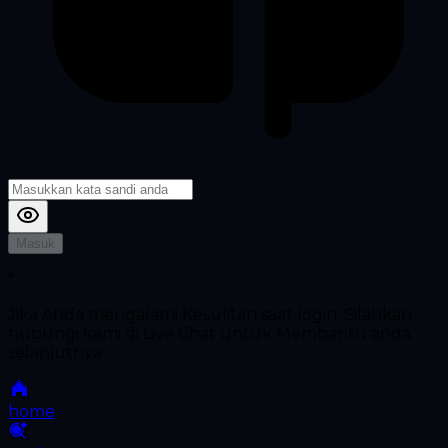
Masuk
*
Jika Anda mengalami Kesulitan saat login, Silahkan
hubungi kami di Live Chat untuk Membantu anda
selanjutnya
home