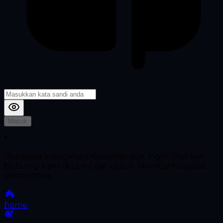
Masuk
*
Jika Anda mengalami Kesulitan saat login, Silahkan
hubungi kami di Live Chat untuk Membantu anda
selanjutnya
home