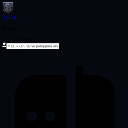
Daftar
login
Nama pengguna
Kata sandi