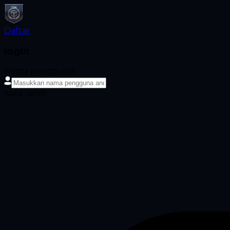
Daftar
login
Nama pengguna
Kata sandi