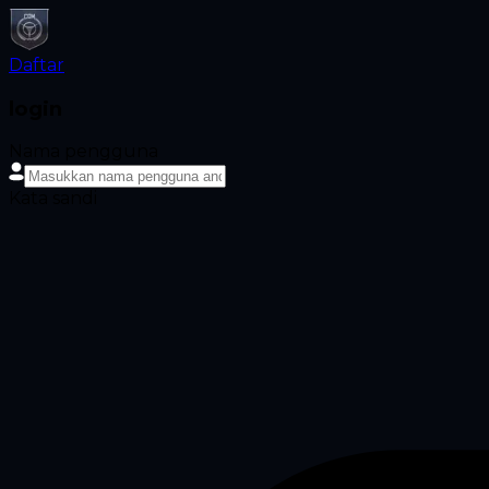
Daftar
login
Nama pengguna
Kata sandi