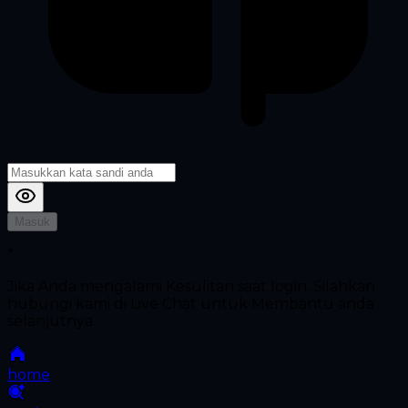
Masuk
*
Jika Anda mengalami Kesulitan saat login, Silahkan
hubungi kami di Live Chat untuk Membantu anda
selanjutnya
home