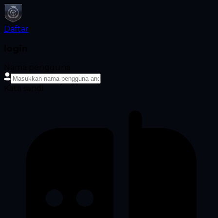
Daftar
login
Nama pengguna
Kata sandi