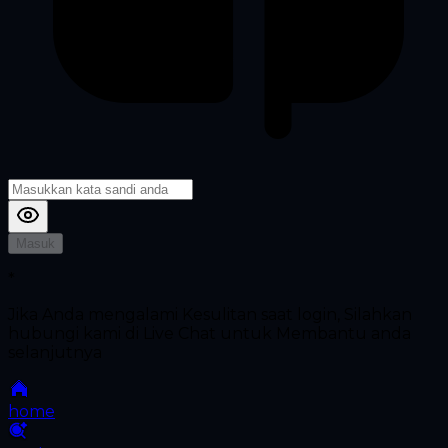
Masuk
*
Jika Anda mengalami Kesulitan saat login, Silahkan
hubungi kami di Live Chat untuk Membantu anda
selanjutnya
home