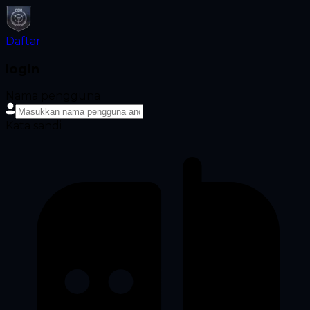
Daftar
login
Nama pengguna
Kata sandi