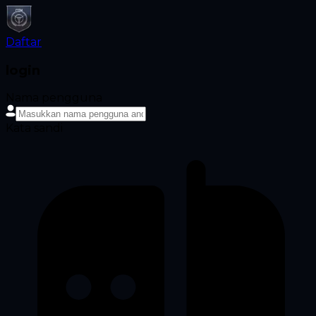
Daftar
login
Nama pengguna
Kata sandi