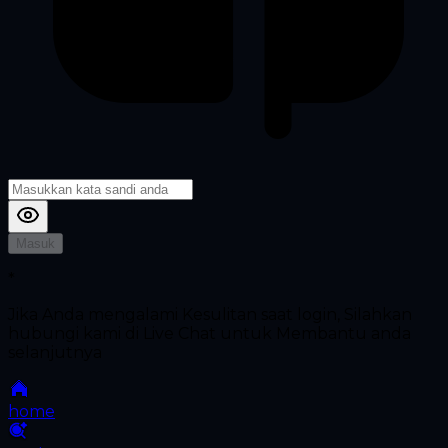
Masuk
*
Jika Anda mengalami Kesulitan saat login, Silahkan
hubungi kami di Live Chat untuk Membantu anda
selanjutnya
home