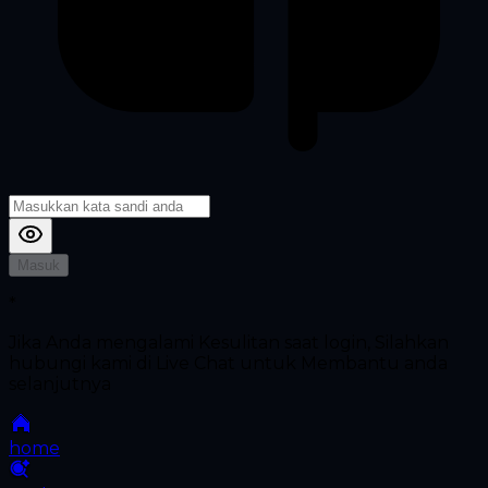
Masuk
*
Jika Anda mengalami Kesulitan saat login, Silahkan
hubungi kami di Live Chat untuk Membantu anda
selanjutnya
home