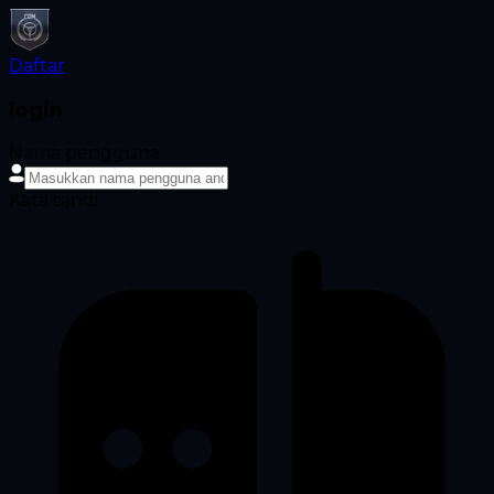
Daftar
login
Nama pengguna
Kata sandi