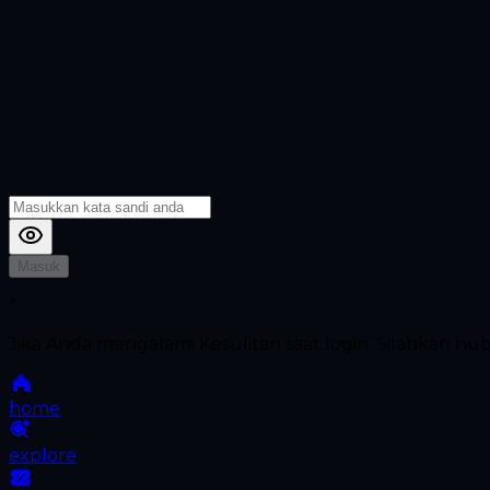
Masuk
*
Jika Anda mengalami Kesulitan saat login, Silahkan h
home
explore