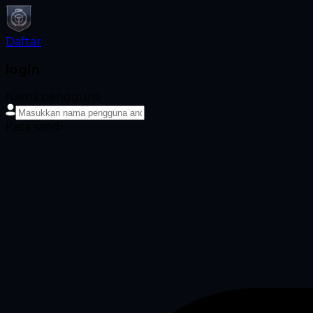
Daftar
login
Nama pengguna
Kata sandi