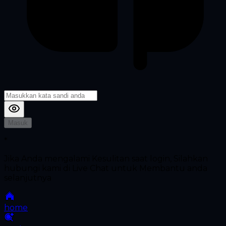
Masuk
*
Jika Anda mengalami Kesulitan saat login, Silahkan
hubungi kami di Live Chat untuk Membantu anda
selanjutnya
home