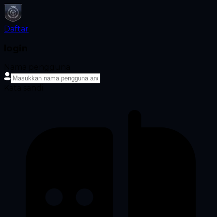
Daftar
login
Nama pengguna
Kata sandi