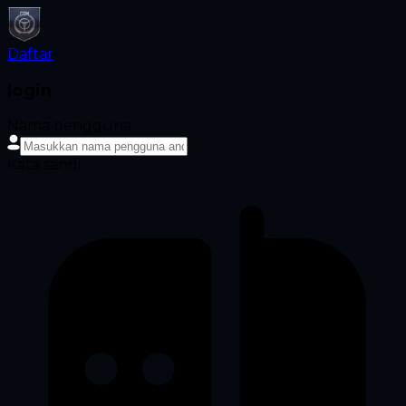
Daftar
login
Nama pengguna
Kata sandi