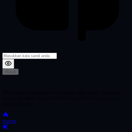
Masuk
*
Jika Anda mengalami Kesulitan saat login, Silahkan
hubungi kami di Live Chat untuk Membantu anda
selanjutnya
home