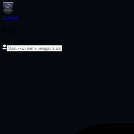
Daftar
login
Nama pengguna
Kata sandi