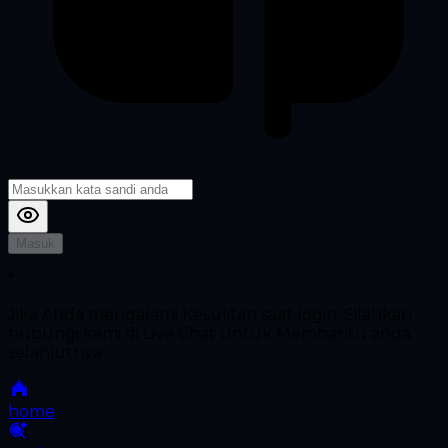
Masuk
*
Jika Anda mengalami Kesulitan saat login, Silahkan
hubungi kami di Live Chat untuk Membantu anda
selanjutnya
home