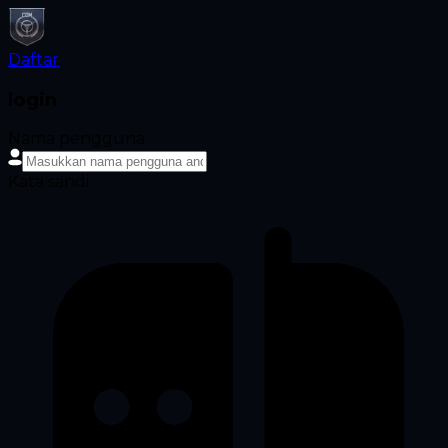
Daftar
login
Nama pengguna
Kata sandi